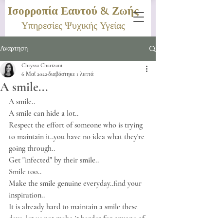
Ισορροπία Εαυτού & Ζωής
Υπηρεσίες Ψυχικής Υγείας
Ανάρτηση
Chryssa Charizani
6 Μαΐ 2022
διαβάστηκε 1 λεπτά
A smile...
A smile..
A smile can hide a lot..
Respect the effort of someone who is trying 
to maintain it..you have no idea what they're 
going through..
Get "infected" by their smile..
Smile too..
Make the smile genuine everyday..find your 
inspiration..
It is already hard to maintain a smile these 