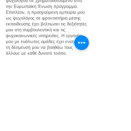
ψυχολόγου σε χρηματοδοτούμενο από
την Ευρωπαϊκή Ένωση πρόγραμμα.
Επιπλέον, η προηγούμενη εμπειρία μου
ως ψυχολόγος σε φροντιστήριο μέσης
εκπαίδευσης έχει βελτιώσει τις δεξιότητές
μου στη συμβουλευτική και τις
ψυχοκοινωνικές υπηρεσίες. Η εργασία
μου με ευάλωτες ομάδες έχει ενισχύσει
τη δέσμευσή μου να βοηθάω τους
άλλους με κάθε δυνατό τρόπο.
Στόχος μου είναι να ακούω προσεκτικά
τους πελάτες και να βρίσκω σε
συνεργασία μαζί τους ένα μονοπάτι για
να αγκαλιάσουν τον πραγματικό τους
εαυτό, επιτυγχάνοντας ισορροπία μεταξύ
του ποιοι είναι και ποιοι επιθυμούν να
είναι. Το επίκεντρο της ψυχολογικής μου
υποστήριξης είναι οι στόχοι και οι
ανάγκες του πελάτη. Είμαι εδώ για να
σας καθοδηγήσω προς την καλύτερη
εκδοχή του εαυτού σας. Η προσέγγισή
μου ενσωματώνει τη γνωσιακή