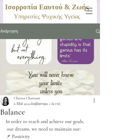
Ισορροπία Εαυτού & Ζωής
Υπηρεσίες Ψυχικής Υγείας
Ανάρτηση
Chryssa Charizani
6 Μαΐ 2022
διαβάστηκε 1 λεπτά
Balance
In order to reach and achieve our goals,
 our dreams, we need to maintain our:
📌 Positivity