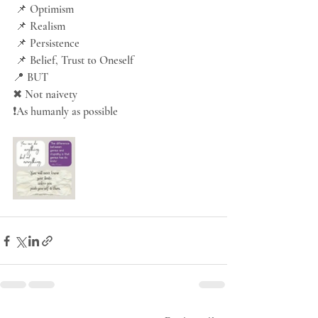
 📌 Optimism
 📌 Realism
 📌 Persistence
 📌 Belief, Trust to Oneself 
📍 BUT
✖ Not naivety
❗As humanly as possible