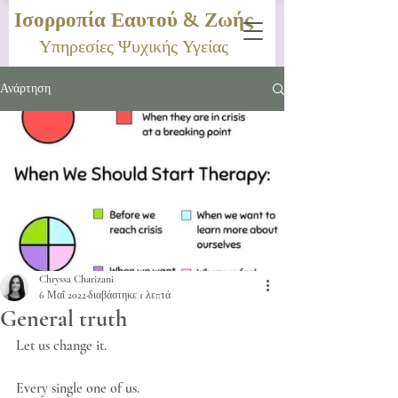
Ισορροπία Εαυτού & Ζωής
Υπηρεσίες Ψυχικής Υγείας
Ανάρτηση
Chryssa Charizani
6 Μαΐ 2022
διαβάστηκε 1 λεπτά
General truth
Let us change it.
Every single one of us.